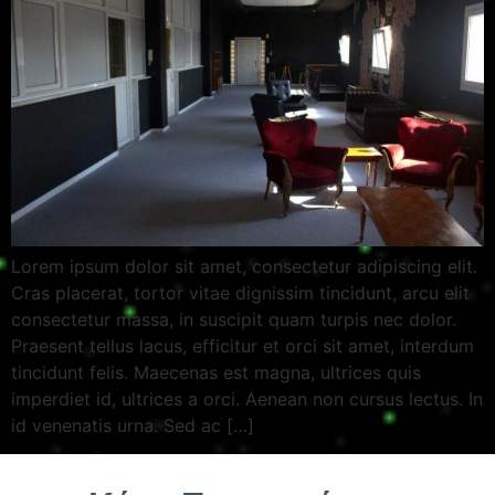
Lorem ipsum dolor sit amet, consectetur adipiscing elit.
Cras placerat, tortor vitae dignissim tincidunt, arcu elit
consectetur massa, in suscipit quam turpis nec dolor.
Praesent tellus lacus, efficitur et orci sit amet, interdum
tincidunt felis. Maecenas est magna, ultrices quis
imperdiet id, ultrices a orci. Aenean non cursus lectus. In
id venenatis urna. Sed ac […]