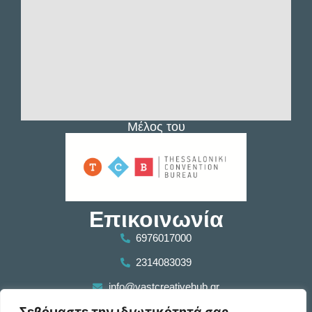
Μέλος του
Επικοινωνία
6976017000
2314083039
info@vastcreativehub.gr
Σεβόμαστε την ιδιωτικότητά σας
Τριποτάμου 11, Σταυρούπολη, ΤΚ 56430