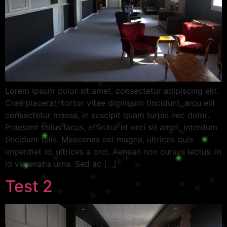
Lorem ipsum dolor sit amet, consectetur adipiscing elit.
Cras placerat, tortor vitae dignissim tincidunt, arcu elit
consectetur massa, in suscipit quam turpis nec dolor.
Praesent tellus lacus, efficitur et orci sit amet, interdum
tincidunt felis. Maecenas est magna, ultrices quis
imperdiet id, ultrices a orci. Aenean non cursus lectus. In
id venenatis urna. Sed ac […]
Test 2