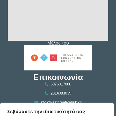
Μέλος του
Επικοινωνία
6976017000
2314083039
info@vastcreativehub.gr
Σεβόμαστε την ιδιωτικότητά σας
Τριποτάμου 11, Σταυρούπολη, ΤΚ 56430