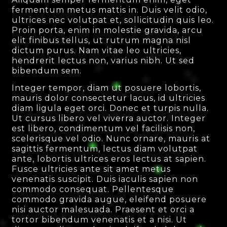
fermentum metus mattis in. Duis velit odio,
ultrices nec volutpat et, sollicitudin quis leo.
Proin porta, enim in molestie gravida, arcu
elit finibus tellus, ut rutrum magna nisl
dictum purus. Nam vitae leo ultricies,
hendrerit lectus non, varius nibh. Ut sed
bibendum sem.
Integer tempor, diam ut posuere lobortis,
mauris dolor consectetur lacus, id ultricies
diam ligula eget orci. Donec et turpis nulla.
Ut cursus libero vel viverra auctor. Integer
est libero, condimentum vel facilisis non,
scelerisque vel odio. Nunc ornare, mauris at
sagittis fermentum, lectus diam volutpat
ante, lobortis ultrices eros lectus at sapien.
Fusce ultricies ante sit amet metus
venenatis suscipit. Duis iaculis sapien non
commodo consequat. Pellentesque
commodo gravida augue, eleifend posuere
nisi auctor malesuada. Praesent et orci a
tortor bibendum venenatis et a nisi. Ut