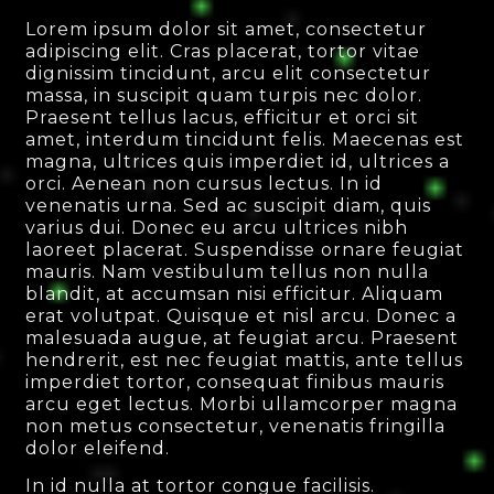
Lorem ipsum dolor sit amet, consectetur
adipiscing elit. Cras placerat, tortor vitae
dignissim tincidunt, arcu elit consectetur
massa, in suscipit quam turpis nec dolor.
Praesent tellus lacus, efficitur et orci sit
amet, interdum tincidunt felis. Maecenas est
magna, ultrices quis imperdiet id, ultrices a
orci. Aenean non cursus lectus. In id
venenatis urna. Sed ac suscipit diam, quis
varius dui. Donec eu arcu ultrices nibh
laoreet placerat. Suspendisse ornare feugiat
mauris. Nam vestibulum tellus non nulla
blandit, at accumsan nisi efficitur. Aliquam
erat volutpat. Quisque et nisl arcu. Donec a
malesuada augue, at feugiat arcu. Praesent
hendrerit, est nec feugiat mattis, ante tellus
imperdiet tortor, consequat finibus mauris
arcu eget lectus. Morbi ullamcorper magna
non metus consectetur, venenatis fringilla
dolor eleifend.
In id nulla at tortor congue facilisis.