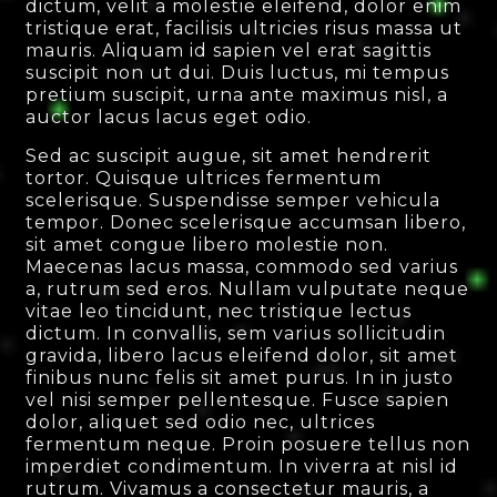
dictum, velit a molestie eleifend, dolor enim
tristique erat, facilisis ultricies risus massa ut
mauris. Aliquam id sapien vel erat sagittis
suscipit non ut dui. Duis luctus, mi tempus
pretium suscipit, urna ante maximus nisl, a
auctor lacus lacus eget odio.
Sed ac suscipit augue, sit amet hendrerit
tortor. Quisque ultrices fermentum
scelerisque. Suspendisse semper vehicula
tempor. Donec scelerisque accumsan libero,
sit amet congue libero molestie non.
Maecenas lacus massa, commodo sed varius
a, rutrum sed eros. Nullam vulputate neque
vitae leo tincidunt, nec tristique lectus
dictum. In convallis, sem varius sollicitudin
gravida, libero lacus eleifend dolor, sit amet
finibus nunc felis sit amet purus. In in justo
vel nisi semper pellentesque. Fusce sapien
dolor, aliquet sed odio nec, ultrices
fermentum neque. Proin posuere tellus non
imperdiet condimentum. In viverra at nisl id
rutrum. Vivamus a consectetur mauris, a